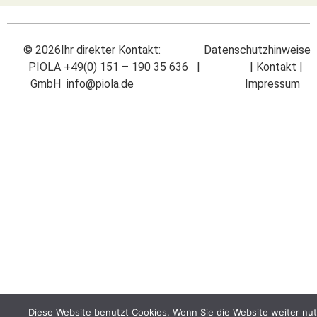
©
2026
Ihr direkter Kontakt:
Datenschutzhinweise
PIOLA
+49(0) 151 – 190 35 636 |
|
Kontakt
|
GmbH
info@piola.de
Impressum
Diese Website benutzt Cookies. Wenn Sie die Website weiter nut