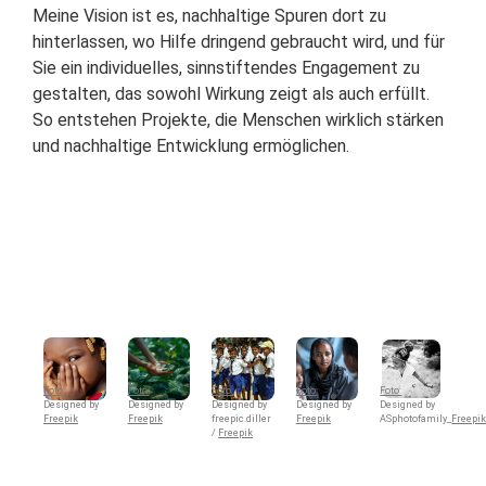
Meine Vision ist es, nachhaltige Spuren dort zu
hinterlassen, wo Hilfe dringend gebraucht wird, und für
Sie ein individuelles, sinnstiftendes Engagement zu
gestalten, das sowohl Wirkung zeigt als auch erfüllt.
So entstehen Projekte, die Menschen wirklich stärken
und nachhaltige Entwicklung ermöglichen.
Foto:
Foto:
Foto:
Foto:
Foto:
Designed by
Designed by
Designed by
Designed by
Designed by
Freepik
Freepik
freepic.diller
Freepik
ASphotofamily_
Freepi
/
Freepik