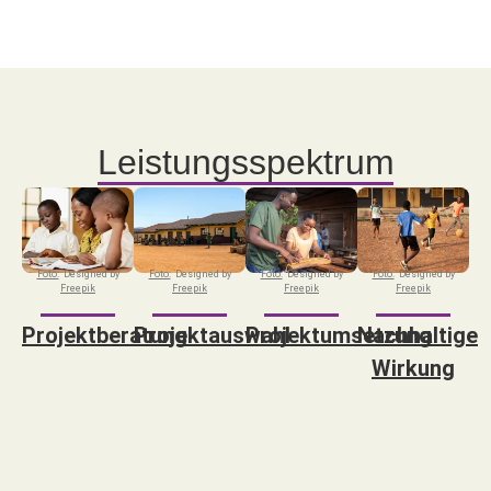
Leistungsspektrum
Foto:
Designed by
Foto:
Designed by
Foto:
Designed by
Foto:
Designed by
Freepik
Freepik
Freepik
Freepik
Projektberatung
Projektauswahl
Projektumsetzung
Nachhaltige
Wirkung