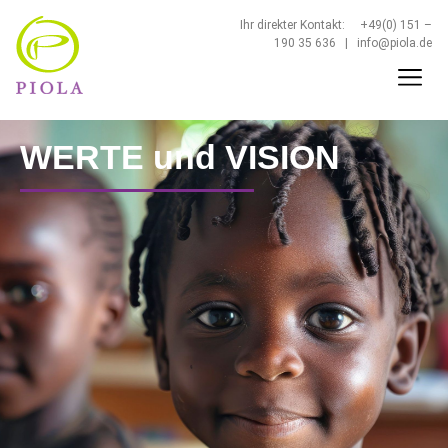
Ihr direkter Kontakt: +49(0) 151 –
190 35 636 |
info@piola.de
WERTE und VISION